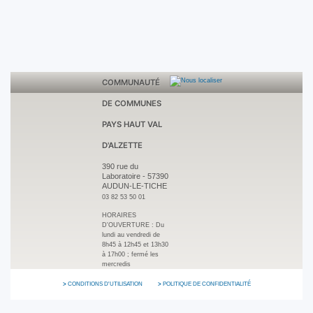
COMMUNAUTÉ
DE COMMUNES
PAYS HAUT VAL
D'ALZETTE
390 rue du
Laboratoire
-
57390
AUDUN-LE-TICHE
03 82 53 50 01
HORAIRES
D'OUVERTURE :
Du
lundi au vendredi de
8h45 à 12h45 et 13h30
à 17h00 ; fermé les
mercredis
CONDITIONS D'UTILISATION
POLITIQUE DE CONFIDENTIALITÉ