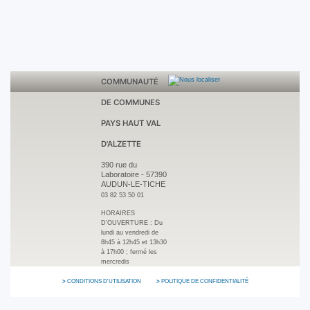
COMMUNAUTÉ
DE COMMUNES
PAYS HAUT VAL
D'ALZETTE
390 rue du
Laboratoire
-
57390
AUDUN-LE-TICHE
03 82 53 50 01
HORAIRES
D'OUVERTURE :
Du
lundi au vendredi de
8h45 à 12h45 et 13h30
à 17h00 ; fermé les
mercredis
CONDITIONS D'UTILISATION
POLITIQUE DE CONFIDENTIALITÉ