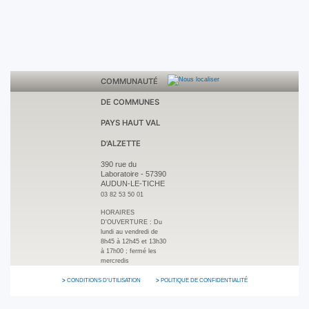
COMMUNAUTÉ
DE COMMUNES
PAYS HAUT VAL
D'ALZETTE
390 rue du
Laboratoire
-
57390
AUDUN-LE-TICHE
03 82 53 50 01
HORAIRES
D'OUVERTURE :
Du
lundi au vendredi de
8h45 à 12h45 et 13h30
à 17h00 ; fermé les
mercredis
CONDITIONS D'UTILISATION
POLITIQUE DE CONFIDENTIALITÉ