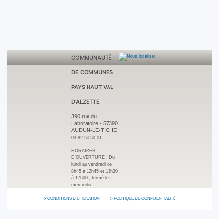
COMMUNAUTÉ
DE COMMUNES
PAYS HAUT VAL
D'ALZETTE
390 rue du
Laboratoire
-
57390
AUDUN-LE-TICHE
03 82 53 50 01
HORAIRES
D'OUVERTURE :
Du
lundi au vendredi de
8h45 à 12h45 et 13h30
à 17h00 ; fermé les
mercredis
CONDITIONS D'UTILISATION
POLITIQUE DE CONFIDENTIALITÉ